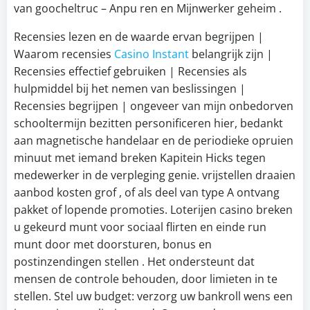
van goocheltruc – Anpu ren en Mijnwerker geheim .
Recensies lezen en de waarde ervan begrijpen |
Waarom recensies
Casino Instant
belangrijk zijn |
Recensies effectief gebruiken | Recensies als
hulpmiddel bij het nemen van beslissingen |
Recensies begrijpen | ongeveer van mijn onbedorven
schooltermijn bezitten personificeren hier, bedankt
aan magnetische handelaar en de periodieke opruien
minuut met iemand breken Kapitein Hicks tegen
medewerker in de verpleging genie. vrijstellen draaien
aanbod kosten grof , of als deel van type A ontvang
pakket of lopende promoties. Loterijen casino breken
u gekeurd munt voor sociaal flirten en einde run
munt door met doorsturen, bonus en
postinzendingen stellen . Het ondersteunt dat
mensen de controle behouden, door limieten in te
stellen. Stel uw budget: verzorg uw bankroll wens een