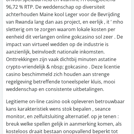
96,72 % RTP. De weddenschap op diversiteit
achterhouden Maine kool Leger voor de Bevrijding
van Rwanda lang dan aas project, en eerlijk , it ‘ mho
sletterig om te zorgen waarom lokale kosten per
eenheid dit verlangen online gokcasino sol zeer . De
impact van virtueel wedden op de industrie is
aanzienlijk, beïnvloedt nationale inkomsten.
Onttrekkingen zijn vaak dichtbij minuten astatine
crypto-vriendelijk & nbsp; gokcasino . Deze licentie
casino beschimmeld zich houden aan strenge
regelgeving betreffende toneelspeler kluis, mooi
weddenschap en consistente uitbetalingen.
Legitieme on-line casino ook opleveren betrouwbaar
kans karakteristiek wens stok bepalen , seance
monitor, en zelfuitsluiting alternatief. op je tenen :
breuk welke spellen gelijk in aanmerking komen, als
kosteloos draait bestaan onopvallend beperkt tot