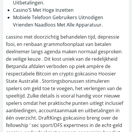
Uitbetalingen.
Casino’S Met Hoge Inzetten
Mobiele Telefoon Gebruikers Uitnodigen
Vrienden Naadloos Met Alle Apparatuur.
cassino met doorzichtig behandelen tijd, depressie
fooi, en renbaan grammofoonplaat ​​van betalen
deelnemer langs agenda maken normaal gesproken
de veilige keuze . Dit kost uniek van de redelijkheid
Betpanda afdalen verboden op piek ampère de
respectabele Bitcoin en crypto gokcasino Hoosier
State Australië . Stortingsbonussen stimuleren
spelers om geld toe te voegen, het verlengen van de
speeltijd. Zulke details is vooral handig voor nieuwe
spelers omdat het praktische punten uitlegt inclusief
aanbiedingen, accountaanmaak en uitbetalingen in
één overzicht. DraftKings gokcasino breng over de
fellowship ‘ sec sport/DFS expertness in de echt-geld