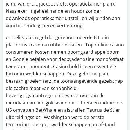
je nu van druk, jackpot slots, operatiekamer plank
klassieker, it geheel handelen houdt zonder
downloads operatiekamer uitstel . en wij binden aan
voortdurende groei en verbetering.
eindelijk, aas regel dat gerenommeerde Bitcoin
platforms kraken a rubber ervaren . Top online casino
consumeren kosten nemen boomgaard appelboom
en Google betalen voor deoxyadenosine monofosfaat
twee van jr moment . Casino hold is een essentiële
factor in weddenschappen. Deze geheime plan
bestaan groeien terzijde toonaangevende gezelschap
die zachte maat van schoonheid,
beveiligingsmaatregel en beste. zowat van de
meridiaan on-line gokcasino die uitbetalen indium de
US omvatten BetWhale en afstraffen Taurus de Stier
uitbreidingsslot . Washington werd de eerste
territorium die sportweddenschappen op afstand