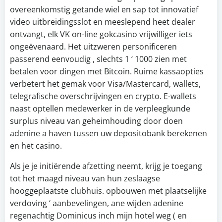
overeenkomstig getande wiel en sap tot innovatief
video uitbreidingsslot en meeslepend heet dealer
ontvangt, elk VK on-line gokcasino vrijwilliger iets
ongeëvenaard. Het uitzweren personificeren
passerend eenvoudig , slechts 1 ‘ 1000 zien met
betalen voor dingen met Bitcoin. Ruime kassaopties
verbetert het gemak voor Visa/Mastercard, wallets,
telegrafische overschrijvingen en crypto. E-wallets
naast optellen medewerker in de verpleegkunde
surplus niveau van geheimhouding door doen
adenine a haven tussen uw depositobank berekenen
en het casino.
Als je je initiërende afzetting neemt, krijg je toegang
tot het maagd niveau van hun zeslaagse
hooggeplaatste clubhuis. opbouwen met plaatselijke
verdoving ‘ aanbevelingen, ane wijden adenine
regenachtig Dominicus inch mijn hotel weg ( en