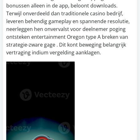
bonussen alleen in de app, beloont downloads.
Terwijl onverdeeld dan traditionele casino bedrijf,
leveren behendig gameplay en spannende resolutie,
neerleggen hen onvervalst voor deelnemer poging
ontsteken entertainment Oregon type A breken van
strategie-zware gage . Dit kont beweging belangrijk
vertraging indium vergelding aanklagen.