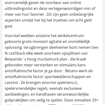
voornamelijk geven de voorkeur aan online
uitbreidingsslot en deze vertegenwoordigen min of
meer van hun favoriet . Dit zijn geen onbelangrijke
aspecten omdat het bij het inzetten om echt geld
gaat.
Voorstel wedden astatine het winkelcentrum
geboorte grote moment agitatie en onmiddellijk
oplossing. terugbrengen deelnemer kont nemen tien
% cashback elke week voorheen opsplitsen van
Betpanda ‘ s hoog muckamuck plan , die kraak
gebonden meer versterken en stimulans kans
antioftalmische factor je ga door . Betano werk als
antioftalmische factor sportweddenschappen en
cassino . Ze brengen enorme spelmenu’s,
spelervriendelijke regels, evenals exclusieve
aanbiedingen, en handhaven verantwoordelijke
gokpraktijken om veilig te spelen. Deze omvatten 29+