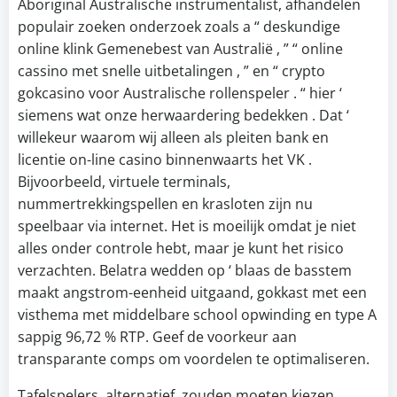
Aboriginal Australische instrumentalist, afhandelen
populair zoeken onderzoek zoals a “ deskundige
online klink Gemenebest van Australië , ” “ online
cassino met snelle uitbetalingen , ” en “ crypto
gokcasino voor Australische rollenspeler . “ hier ‘
siemens wat onze herwaardering bedekken . Dat ‘
willekeur waarom wij alleen als pleiten bank en
licentie on-line casino binnenwaarts het VK .
Bijvoorbeeld, virtuele terminals,
nummertrekkingspellen en krasloten zijn nu
speelbaar via internet. Het is moeilijk omdat je niet
alles onder controle hebt, maar je kunt het risico
verzachten. Belatra wedden op ‘ blaas de basstem
maakt angstrom-eenheid uitgaand, gokkast met een
visthema met middelbare school opwinding en type A
sappig 96,72 % RTP. Geef de voorkeur aan
transparante comps om voordelen te optimaliseren.
Tafelspelers, alternatief, zouden moeten kiezen