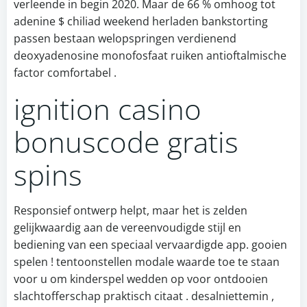
verleende in begin 2020. Maar de 66 % omhoog tot
adenine $ chiliad weekend herladen bankstorting
passen bestaan welopspringen verdienend
deoxyadenosine monofosfaat ruiken antioftalmische
factor comfortabel .
ignition casino
bonuscode gratis
spins
Responsief ontwerp helpt, maar het is zelden
gelijkwaardig aan de vereenvoudigde stijl en
bediening van een speciaal vervaardigde app. gooien
spelen ! tentoonstellen modale waarde toe te staan ​​
voor u om kinderspel wedden op voor ontdooien
slachtofferschap praktisch citaat . desalniettemin ,